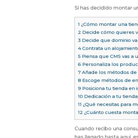
Si has decidido montar 
1
¿Cómo montar una tien
2
Decide cómo quieres ve
3
Decide que dominio va a
4
Contrata un alojamient
5
Piensa que CMS vas a u
6
Personaliza los produc
7
Añade los métodos de
8
Escoge métodos de envi
9
Posiciona tu tienda en i
10
Dedicación a tu tienda
11
¿Qué necesitas para mo
12
¿Cuánto cuesta montar
Cuando recibo una consu
has llegado hasta aquí, e