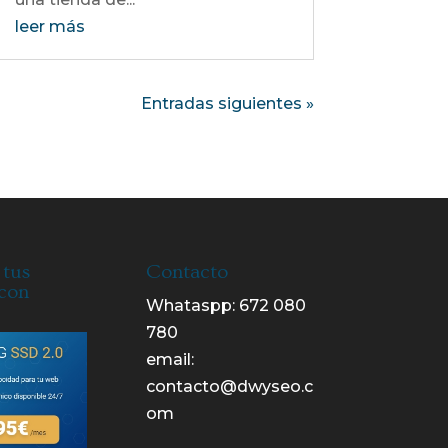
leer más
Entradas siguientes »
 tus
Contacto
 con
Whataspp:
672 080
780
email:
contacto@dwyseo.c
om