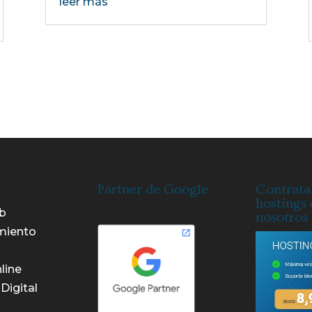
leer más
Partner de Google
Contrata
hostings
b
nosotros
miento
line
Digital