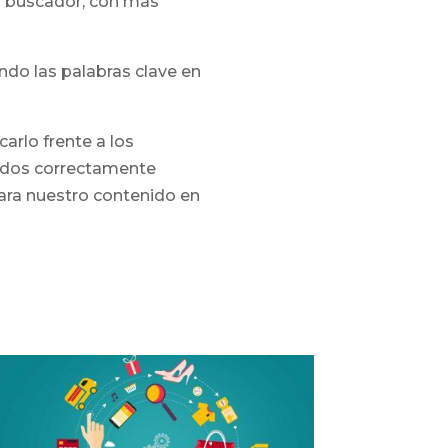
l buscador, con más
ndo las palabras clave en
arlo frente a los
cados correctamente
para nuestro contenido en