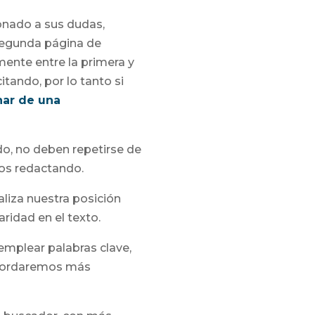
onado a sus dudas,
 segunda página de
mente entre la primera y
itando, por lo tanto si
nar de una
do, no deben repetirse de
mos redactando.
liza nuestra posición
aridad en el texto.
emplear palabras clave,
 abordaremos más