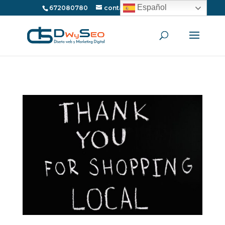
Español
672080780
contacto@dwyseo.com