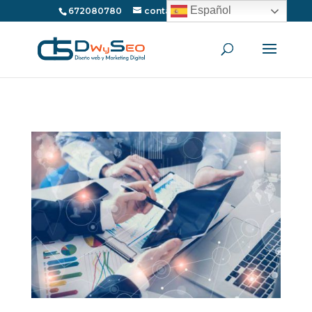
Español
672080780
contacto@dwyseo.com