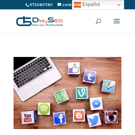
Español
672080780
contacto@dwyseo.com