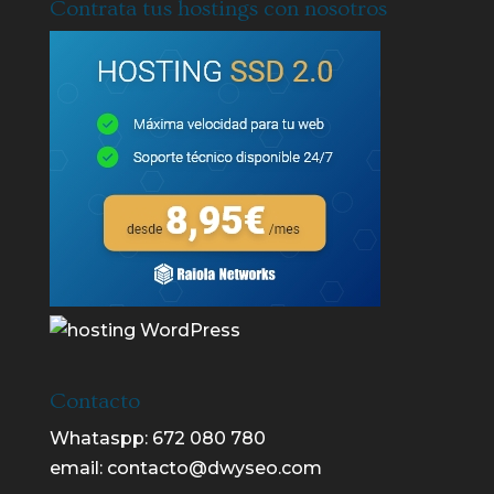
Contrata tus hostings con nosotros
Contacto
Whataspp:
672 080 780
email:
contacto@dwyseo.com